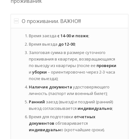
проживания.
О проживании. ВАЖНО!!!
Время заезда
с 14-00 и позже
;
Время выезда
до 12-00
;
Залоговая сумма в размере суточного
проживания в квартире, возвращающаяся
по выезду из квартиры (после ее
проверки
и
уборки
– ориентировочно через 2-3 часа
после выезда);
Наличие документа
удостоверяющего
личность (паспорт или военный билет);
Ранний
заезд (выезд) и поздний (ранний)
выезд согласовывается
индивидуально
;
Время для подготовки
отчетных
документов
обговаривается
индивидуальн
о (кротчайшие сроки).